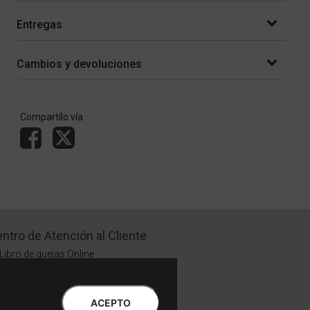
Entregas
Cambios y devoluciones
Compartílo vía
ntro de Atención al Cliente
Libro de quejas Online
WhatsApp | Lu a Vi 9 a 20 | Sa 9 a 17
0810-888-3398 | Lu a Vi 9 a 18 | Sa 9 a 17
ACEPTO