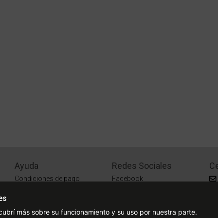
Ayuda
Redes Sociales
Ce
Condiciones de pago
Facebook
Preguntas Frecuentes
Instagram
es
¿Cómo comprar?
cubrí más sobre su funcionamiento y su uso por nuestra parte.