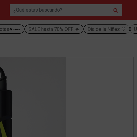
otas
SALE hasta 70% OFF 🔥
Día de la Niñez 🎈
U