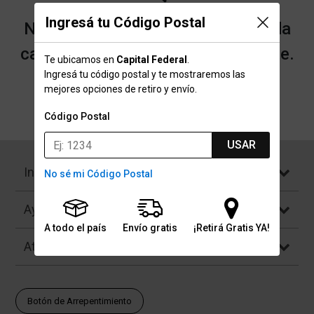
Ingresá tu Código Postal
No encontramos resultados para la
categoría "Bicicletas" que buscaste.
Te ubicamos en
Capital Federal
.
Ingresá tu código postal y te mostraremos las
mejores opciones de retiro y envío.
Volver a la página de inicio
Código Postal
USAR
Institucional
No sé mi Código Postal
Ayuda
A todo el país
Envío gratis
¡Retirá Gratis YA!
Atención al Cliente
Botón de Arrepentimiento