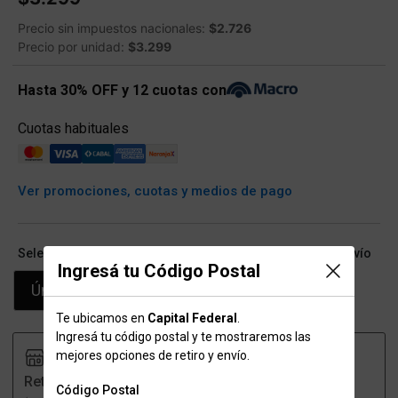
Precio sin impuestos nacionales:
$2.726
Precio por unidad:
$3.299
Hasta 30% OFF y 12 cuotas con
Cuotas habituales
Ver promociones, cuotas y medios de pago
Seleccioná talle (ARG) y conocé las opciones de retiro/envío
Ingresá tu Código Postal
Único
Te ubicamos en
Capital Federal
.
Ingresá tu código postal y te mostraremos las
mejores opciones de retiro y envío.
Retiro
Envío
Código Postal