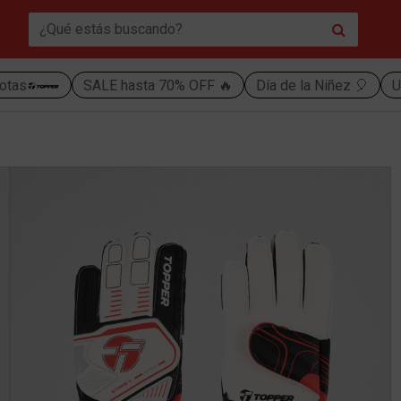
otas
SALE hasta 70% OFF 🔥
Día de la Niñez 🎈
U