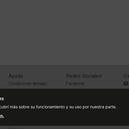
Ayuda
Redes Sociales
Ce
Condiciones de pago
Facebook
Preguntas Frecuentes
Instagram
es
¿Cómo comprar?
cubrí más sobre su funcionamiento y su uso por nuestra parte.
¿Cómo medir tu talle?
n.
Sucursales