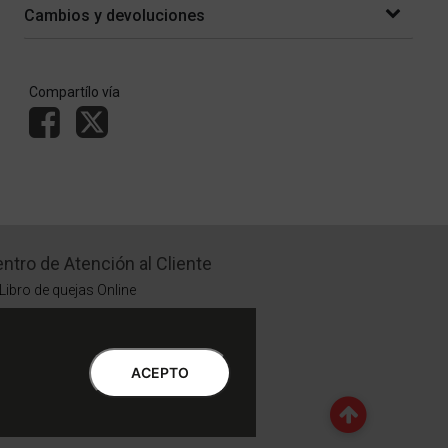
Cambios y devoluciones
Compartílo vía
ntro de Atención al Cliente
Libro de quejas Online
WhatsApp | Lu a Vi 9 a 20 | Sa 9 a 17
0810-888-3398 | Lu a Vi 9 a 18 | Sa 9 a 17
ACEPTO
Botón de Arrepentimiento