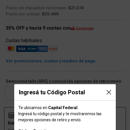
Precio sin impuestos nacionales:
$21.074
Precio por unidad:
$25.499
35% OFF y hasta 9 cuotas con
Cuotas habituales
Ver promociones, cuotas y medios de pago
Seleccioná talle (ARG) y conocé las opciones de retiro/envío
Ingresá tu Código Postal
8
9
10
11
Te ubicamos en
Capital Federal
.
Ingresá tu código postal y te mostraremos las
mejores opciones de retiro y envío.
Retiro
Envío