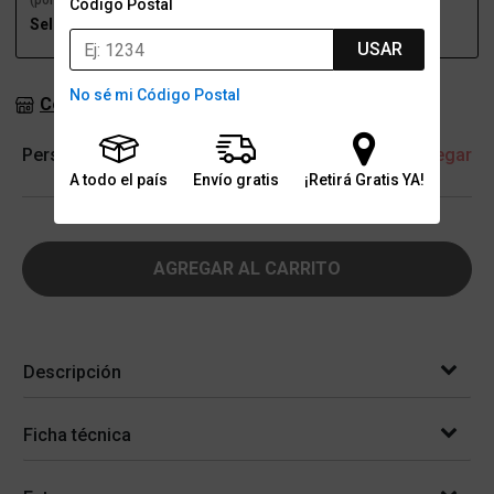
(por una sucursal)
(a domicilio)
Código Postal
Seleccioná talle
Seleccioná talle
USAR
No sé mi Código Postal
Consultar stock en sucursales
Personalización
+ Agregar
A todo el país
Envío gratis
¡Retirá Gratis YA!
AGREGAR AL CARRITO
Descripción
Ficha técnica