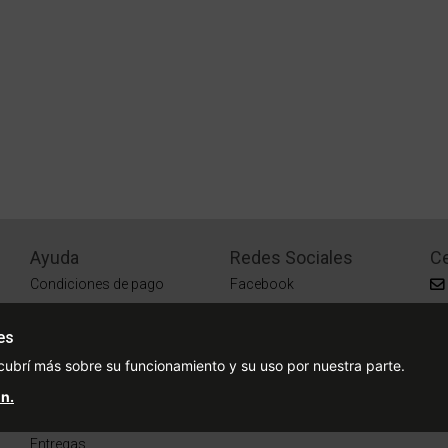
Ayuda
Redes Sociales
Ce
Condiciones de pago
Facebook
Preguntas Frecuentes
Instagram
es
¿Cómo comprar?
cubrí más sobre su funcionamiento y su uso por nuestra parte.
¿Cómo medir tu talle?
n.
Sucursales
Entregas