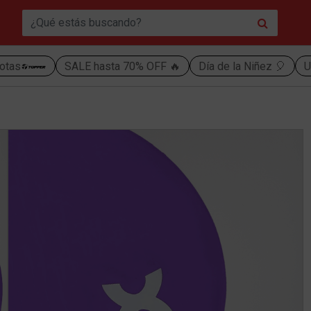
otas
SALE hasta 70% OFF 🔥
Día de la Niñez 🎈
U