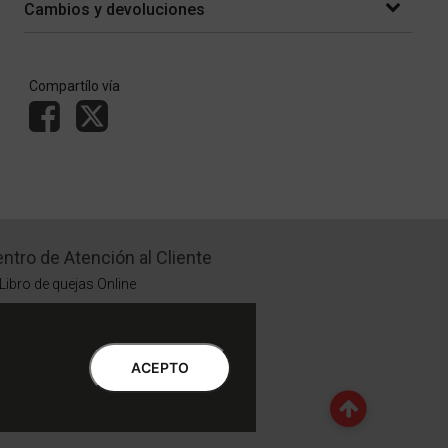
Cambios y devoluciones
Compartílo vía
ntro de Atención al Cliente
Libro de quejas Online
WhatsApp | Lu a Vi 9 a 20 | Sa 9 a 17
0810-888-3398 | Lu a Vi 9 a 18 | Sa 9 a 17
ACEPTO
Botón de Arrepentimiento