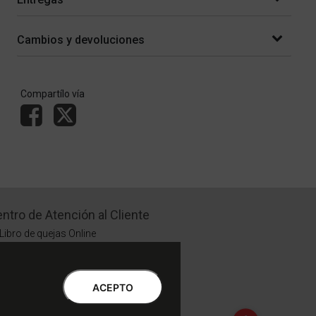
Cambios y devoluciones
Compartílo vía
ntro de Atención al Cliente
Libro de quejas Online
WhatsApp | Lu a Vi 9 a 20 | Sa 9 a 17
0810-888-3398 | Lu a Vi 9 a 18 | Sa 9 a 17
ACEPTO