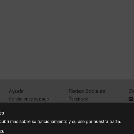
Ayuda
Redes Sociales
Ce
Condiciones de pago
Facebook
Preguntas Frecuentes
Instagram
es
¿Cómo comprar?
cubrí más sobre su funcionamiento y su uso por nuestra parte.
¿Cómo medir tu talle?
n.