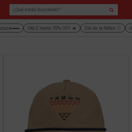
otas
SALE hasta 70% OFF 🔥
Día de la Niñez 🎈
U