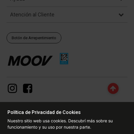
Atención al Cliente
Botón de Arrepentimiento
Política de Privacidad de Cookies
© Copyright - 2017 - 2026 www.dexter.com.ar, TODOS LOS
Nuestro sitio web usa cookies. Descubrí más sobre su
DERECHOS RESERVADOS. Las fotos contenidas en este site, el
funcionamiento y su uso por nuestra parte.
logotipo y las marcas son propiedad de www.dexter.com.ar y/o de