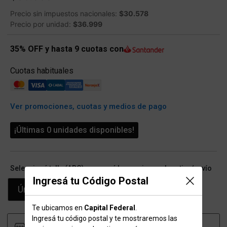
Precio sin impuestos nacionales:
$30.578
Precio por unidad:
$36.999
35% OFF y hasta 9 cuotas con
Cuotas habituales
Ver promociones, cuotas y medios de pago
¡Últimas 0 unidades disponibles!
Seleccioná talle (ARG) y conocé las opciones de retiro/envío
Ingresá tu Código Postal
Único
Te ubicamos en
Capital Federal
.
Ingresá tu código postal y te mostraremos las