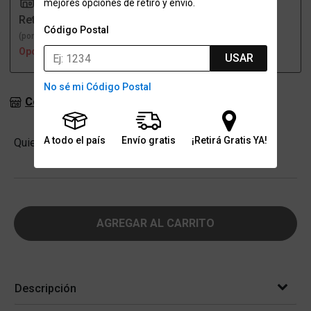
mejores opciones de retiro y envío.
Retiro
Envío
Código Postal
(por una sucursal)
(a domicilio)
Opción no disponible
Opción no disponible
USAR
No sé mi Código Postal
Consultar stock en sucursales
Cantidad
A todo el país
Envío gratis
¡Retirá Gratis YA!
Quiero
-
+
AGREGAR AL CARRITO
Descripción