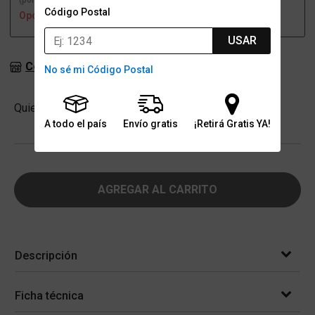
(por una sucursal)
(a domicilio)
Código Postal
Opción no disponible
Opción no disponible
USAR
Consultar stock en sucursales
No sé mi Código Postal
Cantidad
Quiero
-
+
A todo el país
Envío gratis
¡Retirá Gratis YA!
AGREGAR AL CARRITO
Descripción
Ficha técnica