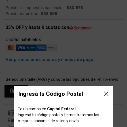
Precio sin impuestos nacionales:
$30.578
Precio por unidad:
$36.999
35% OFF y hasta 9 cuotas con
Cuotas habituales
Ver promociones, cuotas y medios de pago
Seleccioná talle (ARG) y conocé las opciones de retiro/envío
Único
Ingresá tu Código Postal
Te ubicamos en
Capital Federal
.
Ingresá tu código postal y te mostraremos las
Retiro
Envío
mejores opciones de retiro y envío.