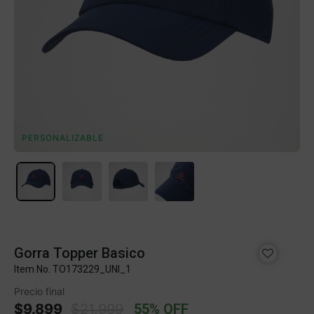
PERSONALIZABLE
Gorra Topper Basico
Item No.
TO173229_UNI_1
Precio final
Price reduced from
to
$9.899
$21.999
55% OFF