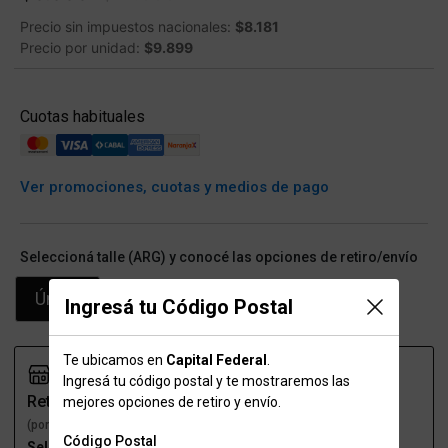
Precio sin impuestos nacionales:
$8.181
Precio por unidad:
$9.899
Cuotas habituales
Ver promociones, cuotas y medios de pago
Seleccioná talle (ARG) y conocé las opciones de retiro/envío
Único
Ingresá tu Código Postal
Te ubicamos en
Capital Federal
.
Ingresá tu código postal y te mostraremos las
Retiro
Envío
mejores opciones de retiro y envío.
(por una sucursal)
(a domicilio)
Código Postal
Seleccioná talle
Seleccioná talle