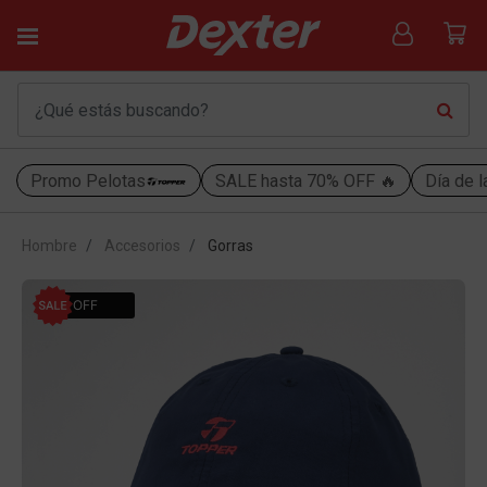
Promo Pelotas
SALE hasta 70% OFF 🔥
Día de l
Hombre
Accesorios
Gorras
55% OFF