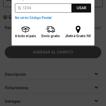
USAR
Consultar stock en sucursales
No sé mi Código Postal
Personalización
+ Agregar
A todo el país
Envío gratis
¡Retirá Gratis YA!
AGREGAR AL CARRITO
Descripción
Ficha técnica
Entregas