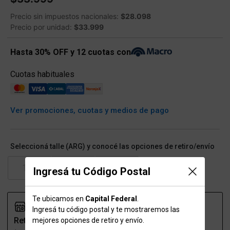
Precio sin impuestos nacionales:
$28.098
Precio por unidad:
$33.999
Hasta 30% OFF y 12 cuotas con
Cuotas habituales
Ver promociones, cuotas y medios de pago
Seleccioná talle (ARG) y conocé las opciones de retiro/envío
110
120
130
Ingresá tu Código Postal
Te ubicamos en
Capital Federal
.
Ingresá tu código postal y te mostraremos las
Retiro
Envío
mejores opciones de retiro y envío.