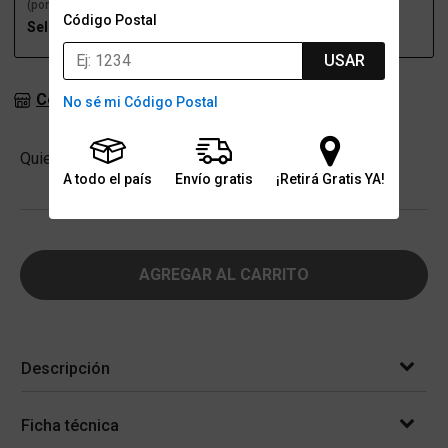
(por una sucursal)
(a domicilio)
Código Postal
Seleccioná talle
Seleccioná talle
USAR
Consultar stock en sucursales
No sé mi Código Postal
Cantidad
Quiero
-
+
A todo el país
Envío gratis
¡Retirá Gratis YA!
AGREGAR AL CARRITO
Descripción
Ficha técnica