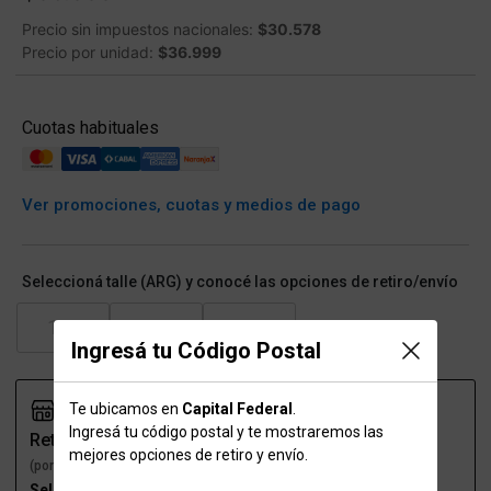
Precio sin impuestos nacionales:
$30.578
Precio por unidad:
$36.999
Cuotas habituales
Ver promociones, cuotas y medios de pago
Seleccioná talle (ARG) y conocé las opciones de retiro/envío
110
120
130
Ingresá tu Código Postal
Te ubicamos en
Capital Federal
.
Ingresá tu código postal y te mostraremos las
Retiro
Envío
mejores opciones de retiro y envío.
(por una sucursal)
(a domicilio)
Seleccioná talle
Seleccioná talle