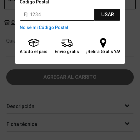
Código Postal
USAR
Consultar stock en sucursales
No sé mi Código Postal
Cantidad
Quiero
-
+
A todo el país
Envío gratis
¡Retirá Gratis YA!
AGREGAR AL CARRITO
Descripción
Ficha técnica