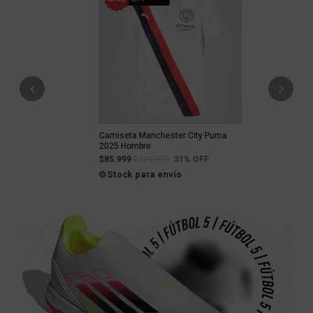
Previous
Next
Camiseta Manchester City Puma
2025 Hombre
Price reduced from
to
$85.999
$124.999
31% OFF
Stock para envío