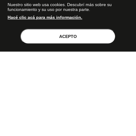
Nuestro sitio web usa cookies. Descubrí más sobre su
funcionamiento y su uso por nuestra parte.
Hacé clic acá para más información.
Botón de Arrepentimiento
ACEPTO
© Copyright - 2017 - 2026 www.dexter.com.ar, TODOS LOS
DERECHOS RESERVADOS. Las fotos contenidas en este site, el
logotipo y las marcas son propiedad de www.dexter.com.ar y/o de
sus respectivos titulares. Está prohibida la reproducción total o
parcial, sin la expresa autorización de la administradora de la
tienda virtual. Dexter, empresa perteneciente al grupo DABRA S.A.
con domicilio en Autopista Panamericana KM 25,6 - Don Torcuato de
la Provincia de Buenos Aires – Argentina.