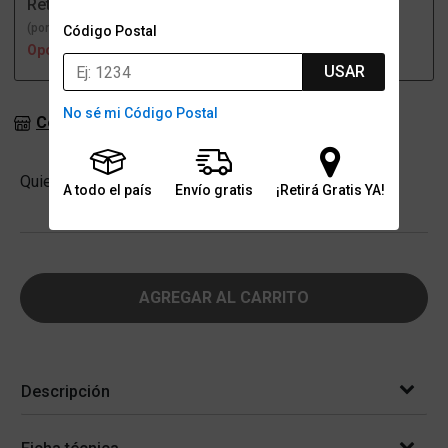
Retiro
Envío
(por una sucursal)
(a domicilio)
Código Postal
Opción no disponible
Opción no disponible
USAR
No sé mi Código Postal
Consultar stock en sucursales
Cantidad
Quiero
-
+
A todo el país
Envío gratis
¡Retirá Gratis YA!
AGREGAR AL CARRITO
Descripción