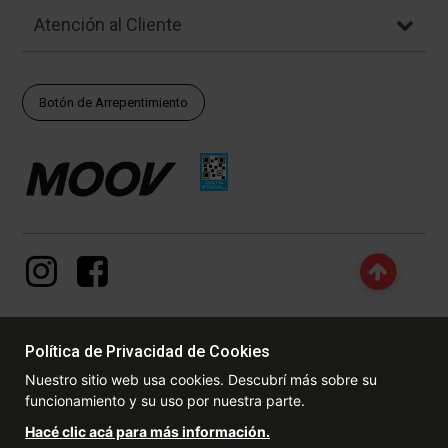
Atención al Cliente
Botón de Arrepentimiento
Política de Privacidad de Cookies
© Copyright - 2017 - 2026 www.dexter.com.ar, TODOS LOS
Nuestro sitio web usa cookies. Descubrí más sobre su
DERECHOS RESERVADOS. Las fotos contenidas en este site, el
funcionamiento y su uso por nuestra parte.
logotipo y las marcas son propiedad de www.dexter.com.ar y/o de
sus respectivos titulares. Está prohibida la reproducción total o
Hacé clic acá para más información.
parcial, sin la expresa autorización de la administradora de la