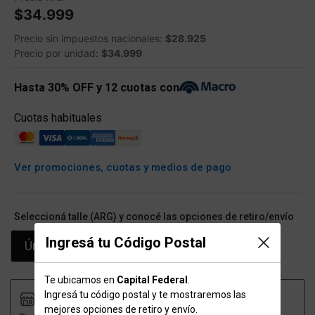
$34.999
Precio sin impuestos nacionales:
$28.925
Precio por unidad:
$34.999
Hasta 30% OFF y 12 cuotas con
Cuotas habituales
Ver promociones, cuotas y medios de pago
Seleccioná talle (ARG) y conocé las opciones de retiro/envío
Ingresá tu Código Postal
Único
Te ubicamos en
Capital Federal
.
Ingresá tu código postal y te mostraremos las
mejores opciones de retiro y envío.