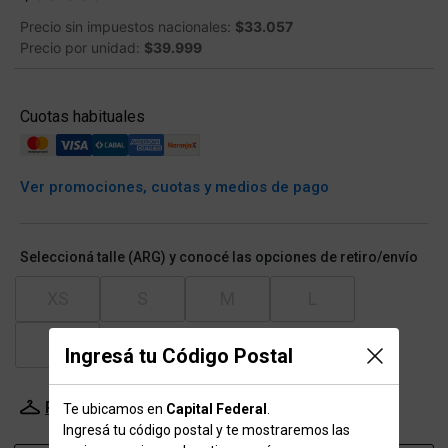
Precio sin impuestos nacionales:
$33.057
Precio por unidad:
$39.999
Cuotas habituales
Ver promociones, cuotas y medios de pago
Seleccioná talle (ARG) y conocé las opciones de retiro/envío
XS
S
M
L
XL
Ingresá tu Código Postal
Probador Virtual
Tabla de talles
Te ubicamos en
Capital Federal
.
Ingresá tu código postal y te mostraremos las