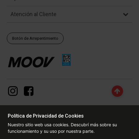
Atención al Cliente
Botón de Arrepentimiento
Política de Privacidad de Cookies
© Copyright - 2017 - 2026 www.dexter.com.ar, TODOS LOS
Nuestro sitio web usa cookies. Descubrí más sobre su
DERECHOS RESERVADOS. Las fotos contenidas en este site, el
funcionamiento y su uso por nuestra parte.
logotipo y las marcas son propiedad de www.dexter.com.ar y/o de
sus respectivos titulares. Está prohibida la reproducción total o