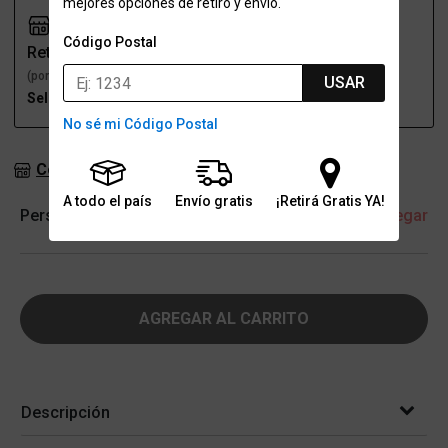
mejores opciones de retiro y envío.
Código Postal
Retiro
Envío
(por una sucursal)
(a domicilio)
USAR
Seleccioná talle
Seleccioná talle
No sé mi Código Postal
Consultar stock en sucursales
A todo el país
Envío gratis
¡Retirá Gratis YA!
Personalización
+ Agregar
AGREGAR AL CARRITO
Descripción