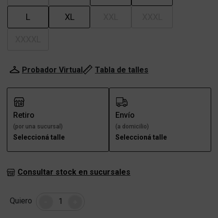
L
XL
XXL
XXXL
XXXXL
Probador Virtual
Tabla de talles
Retiro
Envío
(por una sucursal)
(a domicilio)
Seleccioná talle
Seleccioná talle
Consultar stock en sucursales
Cantidad
Quiero
-
+