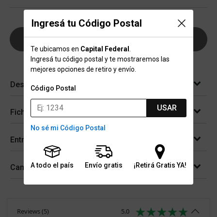
Ingresá tu Código Postal
AGREGAR AL CARRITO
Te ubicamos en
Capital Federal
.
Ingresá tu código postal y te mostraremos las
mejores opciones de retiro y envío.
Descripción
Código Postal
USAR
Ficha técnica
No sé mi Código Postal
Entregas
A todo el país
Envío gratis
¡Retirá Gratis YA!
Cambios y devoluciones
Reviews
(
5
)
5.0