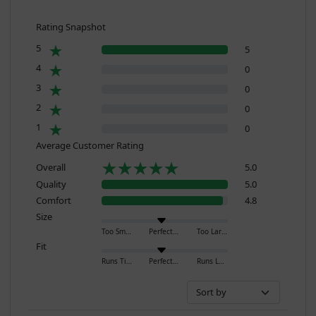
Rating Snapshot
5
5
4
0
3
0
2
0
1
0
Average Customer Rating
Overall
5.0
Quality
5.0
Comfort
4.8
Size
Too Small
Perfect
Too Large
Fit
Runs Tight
Perfect
Runs Loose