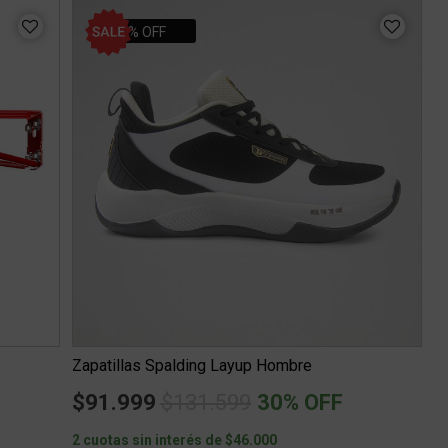
30% OFF
Zapatillas Spalding Layup Hombre
Price reduced from
to
$91.999
$131.599
30% OFF
2 cuotas sin interés de $46.000