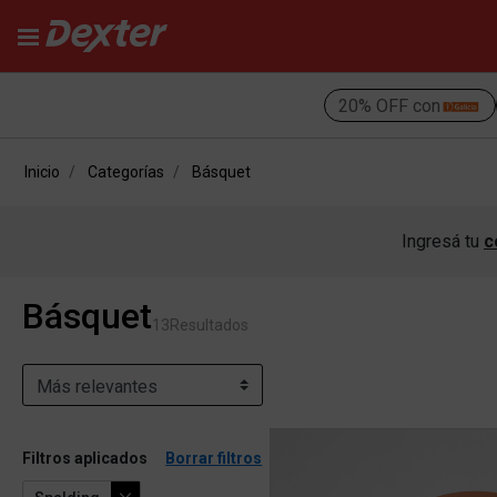
20% OFF con
Inicio
Categorías
Básquet
Ingresá tu
c
Básquet
13
Resultados
Filtros aplicados
Borrar filtros