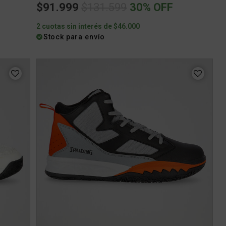
m
Price reduced from
to
$91.999
$131.599
30% OFF
2 cuotas sin interés de $46.000
Stock para envío