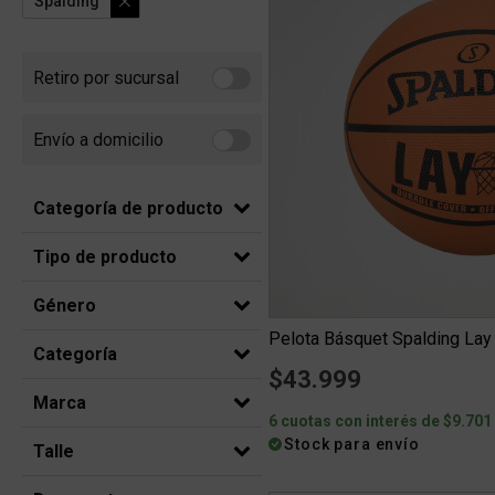
Spalding
Retiro por sucursal
Refine by Retiro por sucursal: Retiro por sucursal
Envío a domicilio
Refine by Envío a domicilio: Envio a domicilio
Categoría de producto
Tipo de producto
Género
Pelota Básquet Spalding Lay
Categoría
$43.999
Marca
6 cuotas con interés de $9.701
Stock para envío
Talle