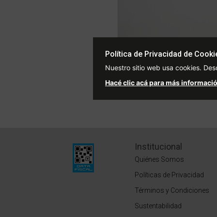
Zapatillas Spalding Layup B
Política de Privacidad de Cooki
Price red
t
$117.999
$131.599
Nuestro sitio web usa cookies. Des
3 cuotas sin interés de $39.33
Hacé clic acá para más informació
Stock para envío
Institucional
Quiénes Somos
Políticas de Privacidad
Términos y Condiciones
Sustentabilidad