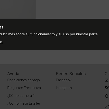
ásquet Hombre
es
uced from
o
10% OFF
cubrí más sobre su funcionamiento y su uso por nuestra parte.
3
n.
Ayuda
Redes Sociales
Ce
Condiciones de pago
Facebook
Preguntas Frecuentes
Instagram
¿Cómo comprar?
¿Cómo medir tu talle?