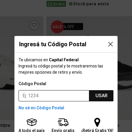
Stock para envío
Gratis
10% OFF
Ingresá tu Código Postal
Te ubicamos en
Capital Federal
.
Ingresá tu código postal y te mostraremos las
mejores opciones de retiro y envío.
Código Postal
USAR
No sé mi Código Postal
ombre
Zapatillas Spalding Varsity Hombre
A todo el país
Envío gratis
¡Retirá Gratis YA!