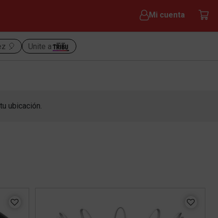
Mi cuenta
ez 🎈
Unite a
tu ubicación.