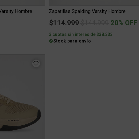
 Varsity Hombre
Zapatillas Spalding Varsity Hombre
Price reduced fro
to
$114.999
$144.999
20% OFF
3
3 cuotas sin interés de $38.333
Stock para envío