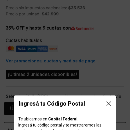
Precio sin impuestos nacionales:
$35.536
Precio por unidad:
$42.999
35% OFF y hasta 9 cuotas con
Cuotas habituales
Ver promociones, cuotas y medios de pago
¡Últimas 2 unidades disponibles!
Seleccioná talle (ARG) y conocé las opciones de retiro/envío
Ingresá tu Código Postal
Único
Te ubicamos en
Capital Federal
.
Ingresá tu código postal y te mostraremos las