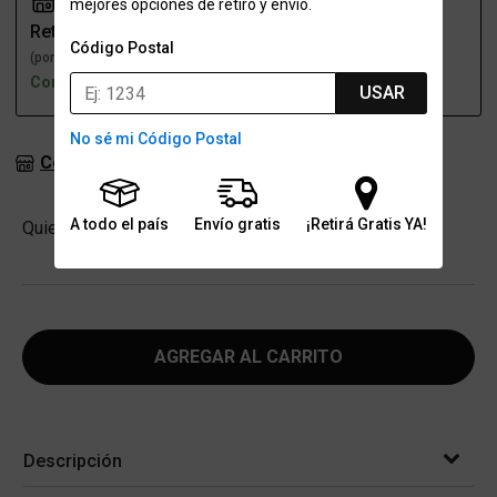
mejores opciones de retiro y envío.
Retiro
Envío
Código Postal
(por una sucursal)
(a domicilio)
Con stock
Con stock
USAR
No sé mi Código Postal
Consultar stock en sucursales
Cantidad
A todo el país
Envío gratis
¡Retirá Gratis YA!
Quiero
-
+
AGREGAR AL CARRITO
Descripción