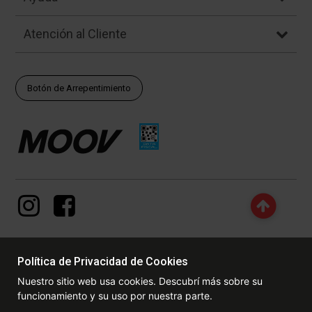
Atención al Cliente
Botón de Arrepentimiento
Política de Privacidad de Cookies
© Copyright - 2017 - 2026 www.dexter.com.ar, TODOS LOS
Nuestro sitio web usa cookies. Descubrí más sobre su
DERECHOS RESERVADOS. Las fotos contenidas en este site, el
funcionamiento y su uso por nuestra parte.
logotipo y las marcas son propiedad de www.dexter.com.ar y/o de