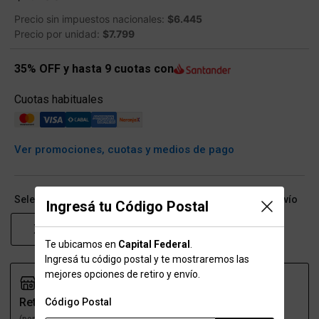
Precio sin impuestos nacionales:
$6.445
Precio por unidad:
$7.799
35% OFF y hasta 9 cuotas con
Cuotas habituales
Ver promociones, cuotas y medios de pago
Seleccioná talle (ARG) y conocé las opciones de retiro/envío
Ingresá tu Código Postal
XS
S
M
Te ubicamos en
Capital Federal
.
Ingresá tu código postal y te mostraremos las
mejores opciones de retiro y envío.
Retiro
Envío
Código Postal