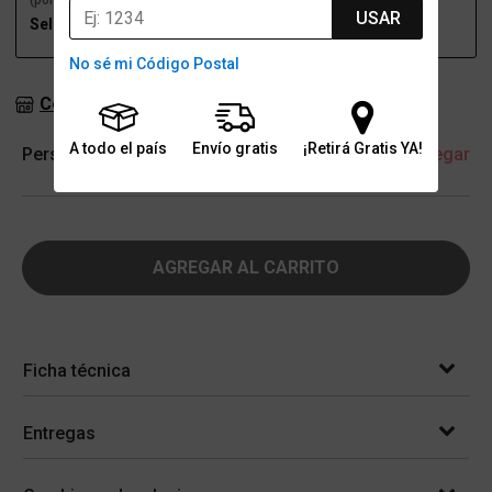
(por una sucursal)
(a domicilio)
USAR
Seleccioná talle
Seleccioná talle
No sé mi Código Postal
Consultar stock en sucursales
A todo el país
Envío gratis
¡Retirá Gratis YA!
Personalización
+ Agregar
AGREGAR AL CARRITO
Ficha técnica
Entregas