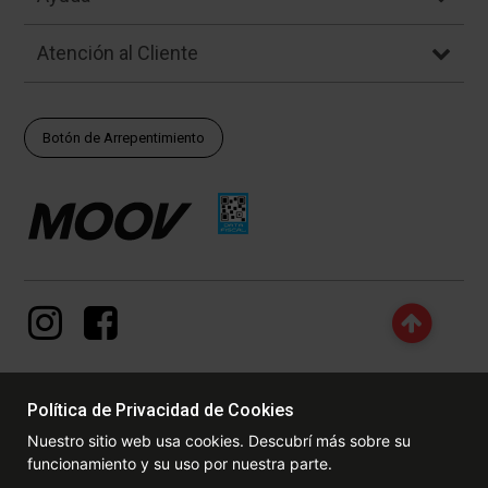
Atención al Cliente
Botón de Arrepentimiento
Política de Privacidad de Cookies
© Copyright - 2017 - 2026 www.dexter.com.ar, TODOS LOS
Nuestro sitio web usa cookies. Descubrí más sobre su
DERECHOS RESERVADOS. Las fotos contenidas en este site, el
funcionamiento y su uso por nuestra parte.
logotipo y las marcas son propiedad de www.dexter.com.ar y/o de