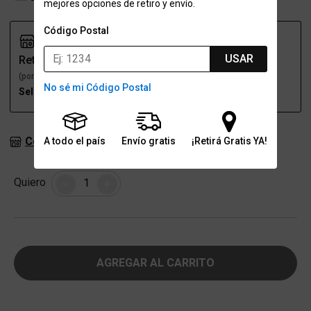
mejores opciones de retiro y envío.
Código Postal
USAR
Retiro
Envío
(por una sucursal)
(a domicilio)
No sé mi Código Postal
Seleccioná talle
Seleccioná talle
Consultar stock en sucursales
A todo el país
Envío gratis
¡Retirá Gratis YA!
Cantidad
Quiero
-
+
AGREGAR AL CARRITO