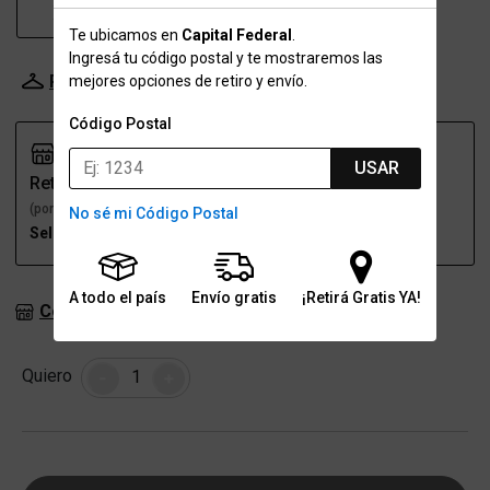
XL
Te ubicamos en
Capital Federal
.
Ingresá tu código postal y te mostraremos las
Probador Virtual
Tabla de talles
mejores opciones de retiro y envío.
Código Postal
USAR
Retiro
Envío
(por una sucursal)
(a domicilio)
No sé mi Código Postal
Seleccioná talle
Seleccioná talle
A todo el país
Envío gratis
¡Retirá Gratis YA!
Consultar stock en sucursales
Cantidad
Quiero
-
+