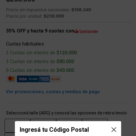
Precio sin impuestos nacionales:
$198.346
Precio por unidad:
$239.999
35% OFF y hasta 9 cuotas con
Cuotas habituales
2 Cuotas sin interés de
$120.000
3 Cuotas sin interés de
$80.000
6 Cuotas sin interés de
$40.000
Ver promociones, cuotas y medios de pago
Seleccioná talle (ARG) y conocé las opciones de retiro/envío
XS
S
M
L
Ingresá tu Código Postal