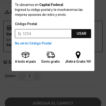
Te ubicamos en
Capital Federal
.
Ingresá tu código postal y te mostraremos las
Probador Virtual
Tabla de talles
mejores opciones de retiro y envío.
Código Postal
USAR
Retiro
Envío
(por una sucursal)
(a domicilio)
No sé mi Código Postal
Seleccioná talle
Seleccioná talle
Consultar stock en sucursales
A todo el país
Envío gratis
¡Retirá Gratis YA!
Cantidad
Quiero
-
+
AGREGAR AL CARRITO