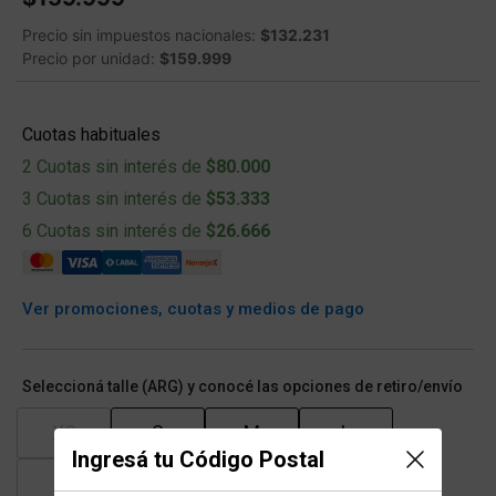
Precio sin impuestos nacionales:
$132.231
Precio por unidad:
$159.999
Cuotas habituales
2 Cuotas sin interés de
$80.000
3 Cuotas sin interés de
$53.333
6 Cuotas sin interés de
$26.666
Ver promociones, cuotas y medios de pago
Seleccioná talle (ARG) y conocé las opciones de retiro/envío
XS
S
M
L
Ingresá tu Código Postal
XL
XXL