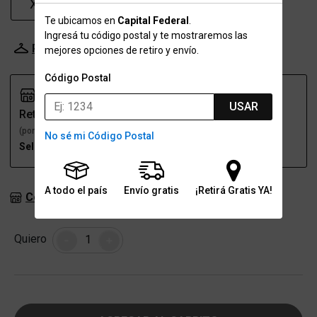
XXL
Te ubicamos en
Capital Federal
.
Ingresá tu código postal y te mostraremos las
Probador Virtual
Tabla de talles
mejores opciones de retiro y envío.
Código Postal
USAR
Retiro
Envío
(por una sucursal)
(a domicilio)
No sé mi Código Postal
Seleccioná talle
Seleccioná talle
A todo el país
Envío gratis
¡Retirá Gratis YA!
Consultar stock en sucursales
Cantidad
Quiero
-
+