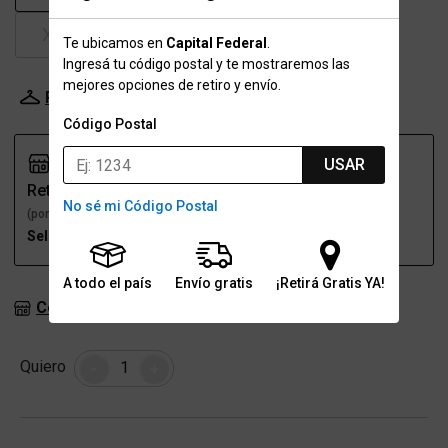
XXL
Te ubicamos en
Capital Federal
.
Ingresá tu código postal y te mostraremos las
mejores opciones de retiro y envío.
Probador Virtual
Tabla de talles
Código Postal
USAR
Retiro
Envío
No sé mi Código Postal
(por una sucursal)
(a domicilio)
Seleccioná talle
Seleccioná talle
A todo el país
Envío gratis
¡Retirá Gratis YA!
Consultar stock en sucursales
Cantidad
Quiero
-
+