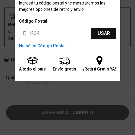
Ingresá tu código postal y te mostraremos las
mejores opciones de retiro y envío.
Código Postal
Retiro
Envío
(por una sucursal)
(a domicilio)
USAR
Seleccioná talle
Seleccioná talle
No sé mi Código Postal
Consultar stock en sucursales
A todo el país
Envío gratis
¡Retirá Gratis YA!
Cantidad
Quiero
-
+
AGREGAR AL CARRITO