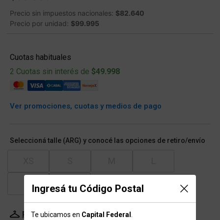
Precio sin impuestos nacionales:
$82.640
Precio por unidad:
$99.995
Cuotas habituales
2 Cuotas sin interés de
$49.998
Ver promociones, cuotas y medios de pago
Seleccioná talle (ARG) y conocé las opciones de retiro/envío
XS
S
M
L
XL
XXL
Ingresá tu Código Postal
Probador Virtual
Tabla de talles
Te ubicamos en
Capital Federal
.