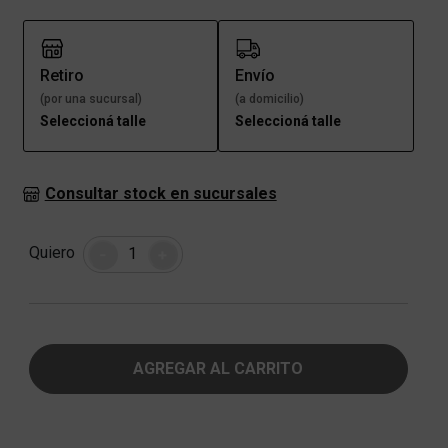
Retiro
Envío
(por una sucursal)
(a domicilio)
Seleccioná talle
Seleccioná talle
Consultar stock en sucursales
Cantidad
Quiero
-
+
AGREGAR AL CARRITO