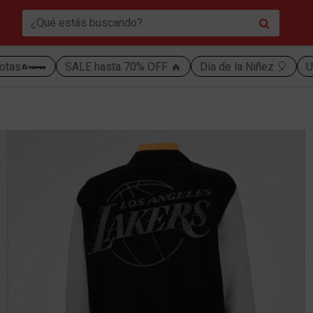
otas
SALE hasta 70% OFF 🔥
Día de la Niñez 🎈
U