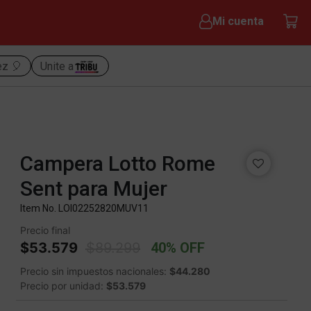
Mi cuenta
ez 🎈
Unite a
Campera Lotto Rome
Sent para Mujer
Item No.
LOI02252820MUV11
Precio final
Price reduced from
to
$53.579
$89.299
40% OFF
Precio sin impuestos nacionales:
$44.280
Precio por unidad:
$53.579