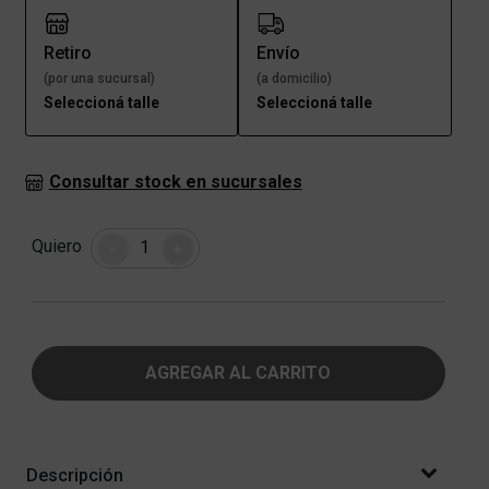
Retiro
Envío
(por una sucursal)
(a domicilio)
Seleccioná talle
Seleccioná talle
Consultar stock en sucursales
Cantidad
Quiero
-
+
AGREGAR AL CARRITO
Descripción