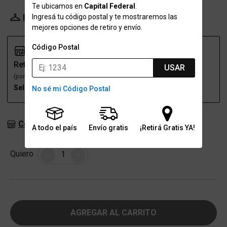
Te ubicamos en
Capital Federal
.
Ingresá tu código postal y te mostraremos las
Probador Virtual
Tabla de talles
mejores opciones de retiro y envío.
Código Postal
Retiro
Envío
USAR
(por una sucursal)
(a domicilio)
Seleccioná talle
Seleccioná talle
No sé mi Código Postal
Consultar stock en sucursales
A todo el país
Envío gratis
¡Retirá Gratis YA!
Cantidad
Quiero
-
+
AGREGAR AL CARRITO