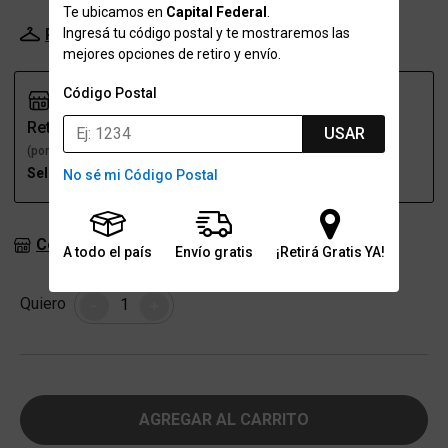
Te ubicamos en
Capital Federal
.
Ingresá tu código postal y te mostraremos las
Probador Virtual
Tabla de talles
mejores opciones de retiro y envío.
Código Postal
Retiro
Envío
USAR
(por una sucursal)
(a domicilio)
Seleccioná talle
Seleccioná talle
No sé mi Código Postal
Consultar stock en sucursales
A todo el país
Envío gratis
¡Retirá Gratis YA!
Cantidad
Quiero
-
+
AGREGAR AL CARRITO