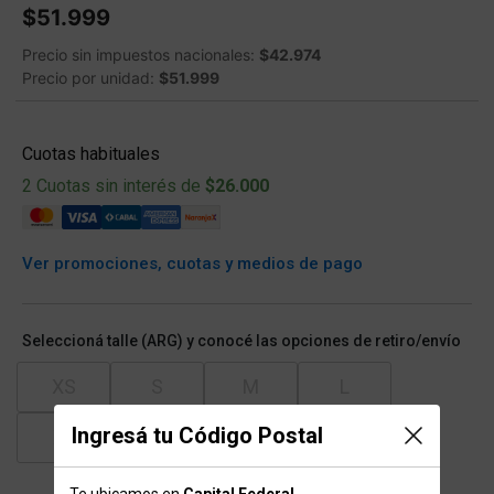
$51.999
Precio sin impuestos nacionales:
$42.974
Precio por unidad:
$51.999
Cuotas habituales
2 Cuotas sin interés de
$26.000
Ver promociones, cuotas y medios de pago
Seleccioná talle (ARG) y conocé las opciones de retiro/envío
XS
S
M
L
Ingresá tu Código Postal
XL
XXL