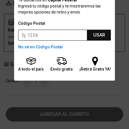
Te ubicamos en
Capital Federal
.
Probador Virtual
Tabla de talles
Ingresá tu código postal y te mostraremos las
mejores opciones de retiro y envío.
Código Postal
Retiro
Envío
USAR
(por una sucursal)
(a domicilio)
Seleccioná talle
Seleccioná talle
No sé mi Código Postal
Consultar stock en sucursales
A todo el país
Envío gratis
¡Retirá Gratis YA!
Cantidad
Quiero
-
+
AGREGAR AL CARRITO