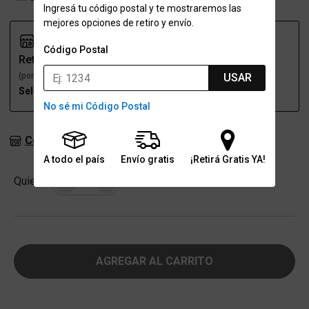
Ingresá tu código postal y te mostraremos las
mejores opciones de retiro y envío.
Código Postal
Retiro
Envío
(por una sucursal)
(a domicilio)
USAR
Seleccioná talle
Seleccioná talle
No sé mi Código Postal
Consultar stock en sucursales
A todo el país
Envío gratis
¡Retirá Gratis YA!
Cantidad
Quiero
-
+
AGREGAR AL CARRITO