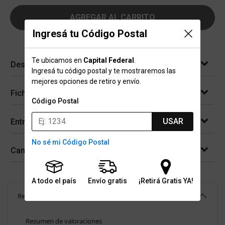
AGREGAR AL CARRITO
Ingresá tu Código Postal
Te ubicamos en
Capital Federal
.
Descripción
Ingresá tu código postal y te mostraremos las
mejores opciones de retiro y envío.
Ficha técnica
Código Postal
USAR
Entregas
No sé mi Código Postal
Cambios y devoluciones
A todo el país
Envío gratis
¡Retirá Gratis YA!
Reseñas
(
10
)
4.6
Resumen de valoraciones