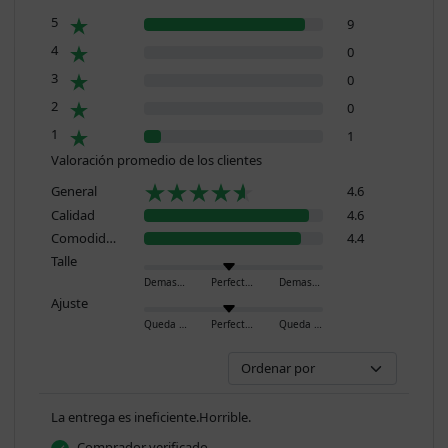
5
9
4
0
3
0
2
0
1
1
Valoración promedio de los clientes
General
4.6
Calidad
4.6
Comodidad
4.4
Talle
Demasiado pequeño
Perfecto
Demasiado grande
Ajuste
Queda ajustado
Perfecto
Queda holgado
La entrega es ineficiente.Horrible.
Comprador verificado