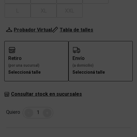
L
XL
XXL
Probador Virtual
Tabla de talles
Retiro
Envío
(por una sucursal)
(a domicilio)
Seleccioná talle
Seleccioná talle
Consultar stock en sucursales
Cantidad
Quiero
-
+