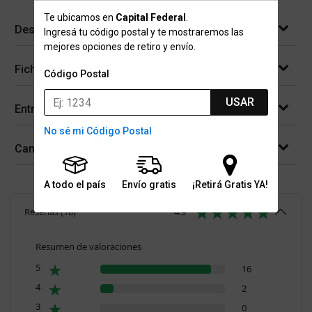
Te ubicamos en
Capital Federal
.
Descripción
Ingresá tu código postal y te mostraremos las
mejores opciones de retiro y envío.
Ficha técnica
Código Postal
USAR
Entregas
No sé mi Código Postal
Cambios y devoluciones
A todo el país
Envío gratis
¡Retirá Gratis YA!
Reseñas
(
18
)
4.9
Resumen de valoraciones
5
16
4
2
3
0