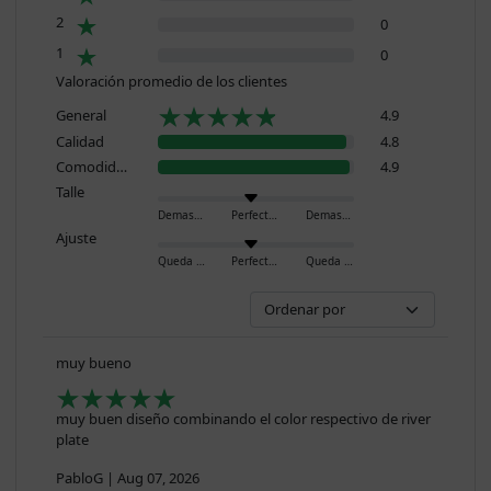
2
0
1
0
Valoración promedio de los clientes
General
4.9
Calidad
4.8
Comodidad
4.9
Talle
Demasiado pequeño
Perfecto
Demasiado grande
Ajuste
Queda ajustado
Perfecto
Queda holgado
muy bueno
muy buen diseño combinando el color respectivo de river
plate
PabloG
|
Aug 07, 2026