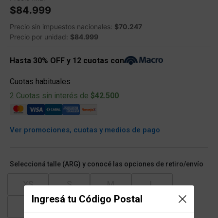
$84.999
Precio sin impuestos nacionales:
$70.247
Precio por unidad:
$84.999
Hasta 30% OFF y 12 cuotas con
Cuotas habituales
2 Cuotas sin interés de
$42.500
Ver promociones, cuotas y medios de pago
Seleccioná talle (ARG) y conocé las opciones de retiro/envío
XS
S
M
L
Ingresá tu Código Postal
XL
XXL
XXXL