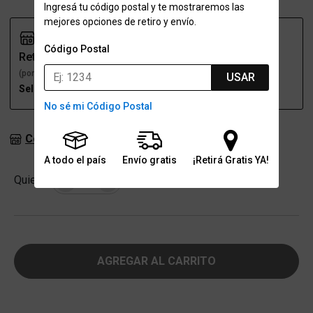
Ingresá tu código postal y te mostraremos las
mejores opciones de retiro y envío.
Código Postal
Retiro
Envío
(por una sucursal)
(a domicilio)
USAR
Seleccioná talle
Seleccioná talle
No sé mi Código Postal
Consultar stock en sucursales
A todo el país
Envío gratis
¡Retirá Gratis YA!
Cantidad
Quiero
-
+
AGREGAR AL CARRITO