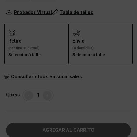
Probador Virtual
Tabla de talles
Retiro
Envío
(por una sucursal)
(a domicilio)
Seleccioná talle
Seleccioná talle
Consultar stock en sucursales
Cantidad
Quiero
-
+
AGREGAR AL CARRITO