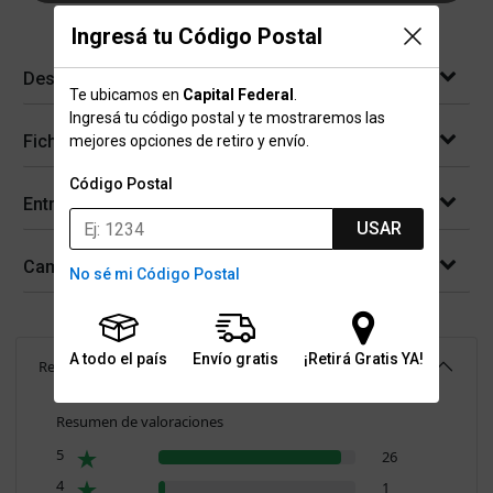
Ingresá tu Código Postal
Descripción
Te ubicamos en
Capital Federal
.
Ingresá tu código postal y te mostraremos las
Ficha técnica
mejores opciones de retiro y envío.
Código Postal
Entregas
USAR
Cambios y devoluciones
No sé mi Código Postal
A todo el país
Envío gratis
¡Retirá Gratis YA!
Reseñas
(
28
)
4.9
Resumen de valoraciones
5
26
4
1