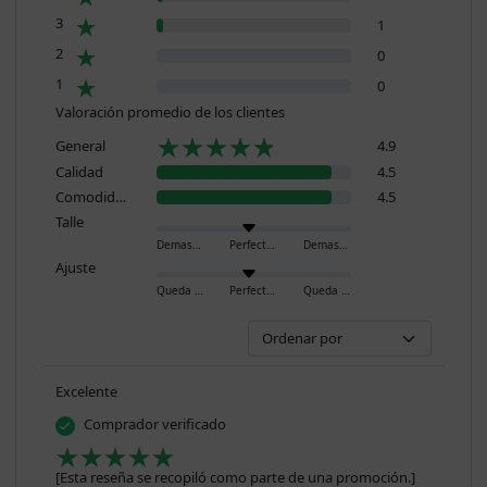
3
1
2
0
1
0
Valoración promedio de los clientes
General
4.9
Calidad
4.5
Comodidad
4.5
Talle
Demasiado pequeño
Perfecto
Demasiado grande
Ajuste
Queda ajustado
Perfecto
Queda holgado
Excelente
Comprador verificado
[Esta reseña se recopiló como parte de una promoción.]