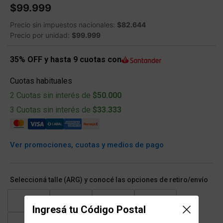
$99.999
Precio sin impuestos nacionales:
$82.644
Precio por unidad:
$99.999
35% OFF y hasta 9 cuotas con
Cuotas habituales
2 Cuotas sin interés de
$50.000
3 Cuotas sin interés de
$33.333
Ver promociones, cuotas y medios de pago
Seleccioná talle (ARG) y conocé las opciones de retiro/envío
XS
S
M
L
Ingresá tu Código Postal