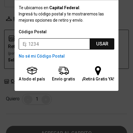
XL
XXL
XXXL
Te ubicamos en
Capital Federal
.
Ingresá tu código postal y te mostraremos las
Probador Virtual
Tabla de talles
mejores opciones de retiro y envío.
Código Postal
USAR
Retiro
Envío
(por una sucursal)
(a domicilio)
No sé mi Código Postal
Seleccioná talle
Seleccioná talle
A todo el país
Envío gratis
¡Retirá Gratis YA!
Consultar stock en sucursales
Cantidad
Quiero
-
+