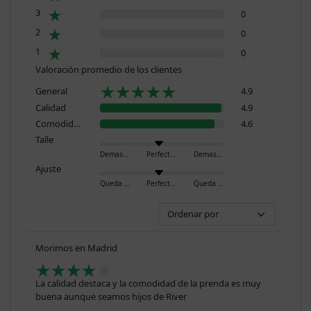
3
0
2
0
1
0
Valoración promedio de los clientes
General
4.9
Calidad
4.9
Comodidad
4.6
Talle
Demasiado pequeño
Perfecto
Demasiado grande
Ajuste
Queda ajustado
Perfecto
Queda holgado
Morimos en Madrid
La calidad destaca y la comodidad de la prenda es muy
buena aunque seamos hijos de River