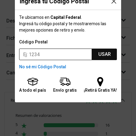
Ingresá tu Código Postal
Te ubicamos en
Capital Federal
.
Descripción
Ingresá tu código postal y te mostraremos las
mejores opciones de retiro y envío.
Ficha técnica
Código Postal
USAR
Entregas
No sé mi Código Postal
Cambios y devoluciones
A todo el país
Envío gratis
¡Retirá Gratis YA!
Reseñas
(
17
)
4.9
Resumen de valoraciones
5
16
4
1