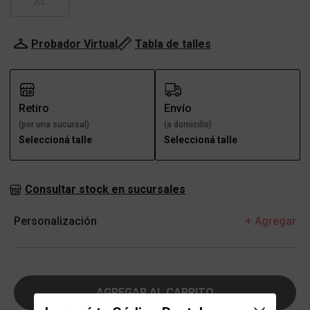
XL
Probador Virtual
Tabla de talles
Retiro
Envío
(por una sucursal)
(a domicilio)
Seleccioná talle
Seleccioná talle
Consultar stock en sucursales
Personalización
+ Agregar
AGREGAR AL CARRITO