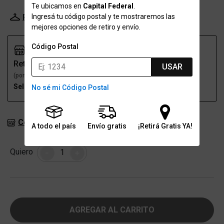
Te ubicamos en
Capital Federal
.
Ingresá tu código postal y te mostraremos las
Probador Virtual
Tabla de talles
mejores opciones de retiro y envío.
Código Postal
Retiro
Envío
USAR
(por una sucursal)
(a domicilio)
Seleccioná talle
Seleccioná talle
No sé mi Código Postal
Consultar stock en sucursales
A todo el país
Envío gratis
¡Retirá Gratis YA!
Cantidad
Quiero
-
+
AGREGAR AL CARRITO