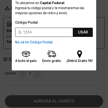
Te ubicamos en
Capital Federal
.
Ingresá tu código postal y te mostraremos las
Probador Virtual
Tabla de talles
mejores opciones de retiro y envío.
Código Postal
Retiro
Envío
USAR
(por una sucursal)
(a domicilio)
Seleccioná talle
Seleccioná talle
No sé mi Código Postal
Consultar stock en sucursales
A todo el país
Envío gratis
¡Retirá Gratis YA!
Cantidad
Quiero
-
+
AGREGAR AL CARRITO