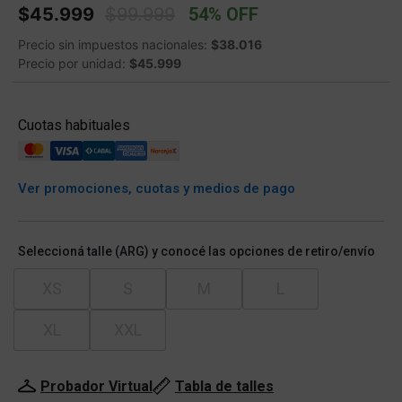
Price reduced from
to
$45.999
$99.999
54% OFF
Precio sin impuestos nacionales:
$38.016
Precio por unidad:
$45.999
Cuotas habituales
Ver promociones, cuotas y medios de pago
Seleccioná talle (ARG) y conocé las opciones de retiro/envío
XS
S
M
L
XL
XXL
Probador Virtual
Tabla de talles