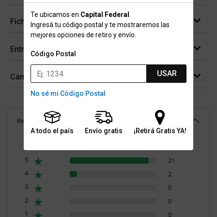
Te ubicamos en
Capital Federal
.
Ficha técnica
Ingresá tu código postal y te mostraremos las
mejores opciones de retiro y envío.
Entregas
Código Postal
USAR
Cambios y devoluciones
No sé mi Código Postal
Reseñas
(
23
)
4.9
A todo el país
Envío gratis
¡Retirá Gratis YA!
Resumen de valoraciones
5
21
4
2
3
0
2
0
1
0