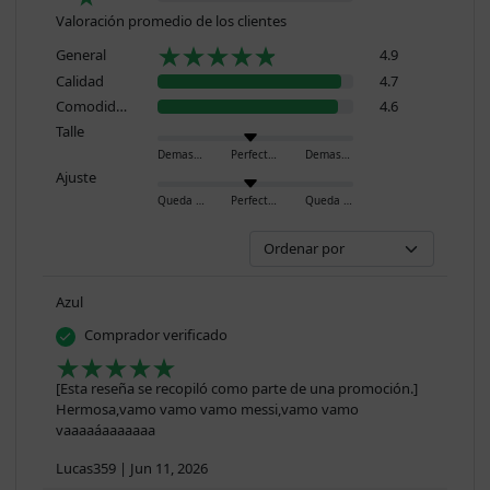
Valoración promedio de los clientes
General
4.9
Calidad
4.7
Comodidad
4.6
Talle
Demasiado pequeño
Perfecto
Demasiado grande
Ajuste
Queda ajustado
Perfecto
Queda holgado
Azul
Comprador verificado
[Esta reseña se recopiló como parte de una promoción.]
Hermosa,vamo vamo vamo messi,vamo vamo
vaaaaáaaaaaaa
Lucas359
|
Jun 11, 2026