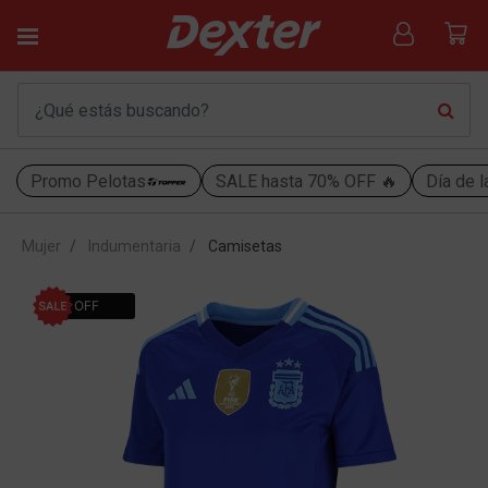
Promo Pelotas
SALE hasta 70% OFF 🔥
Día de l
Mujer
Indumentaria
Camisetas
54% OFF