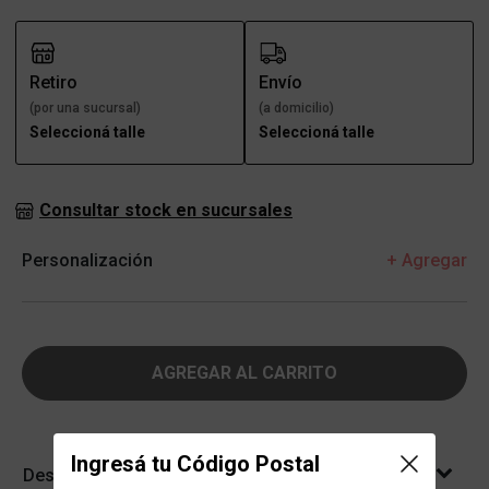
Retiro
Envío
(por una sucursal)
(a domicilio)
Seleccioná talle
Seleccioná talle
Consultar stock en sucursales
Personalización
+ Agregar
AGREGAR AL CARRITO
Ingresá tu Código Postal
Descripción