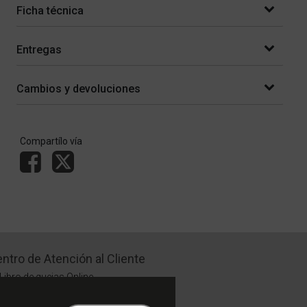
Ficha técnica
Entregas
Cambios y devoluciones
Compartílo vía
ntro de Atención al Cliente
Libro de quejas Online
WhatsApp | Lu a Vi 9 a 20 | Sa 9 a 17