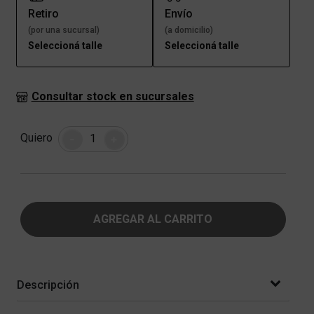
Retiro
Envío
(por una sucursal)
(a domicilio)
Seleccioná talle
Seleccioná talle
Consultar stock en sucursales
Cantidad
Quiero
-
+
AGREGAR AL CARRITO
Descripción