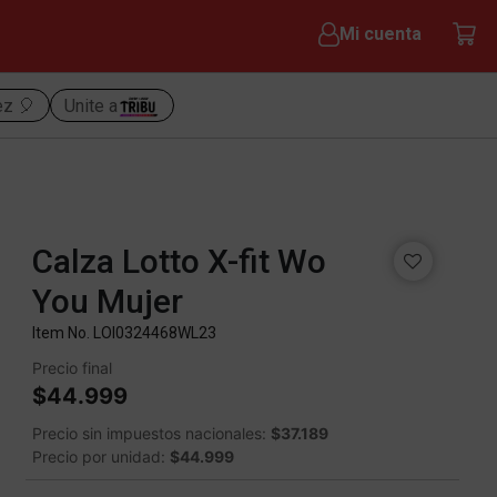
Mi cuenta
ez 🎈
Unite a
Calza Lotto X-fit Wo
You Mujer
Item No.
LOI0324468WL23
Precio final
$44.999
Precio sin impuestos nacionales:
$37.189
Precio por unidad:
$44.999