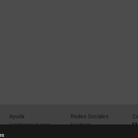
Ayuda
Redes Sociales
Ce
Condiciones de pago
Facebook
Preguntas Frecuentes
Instagram
es