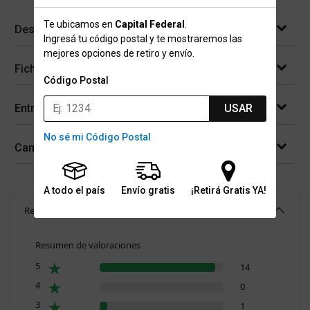
Te ubicamos en
Capital Federal
.
Descripción
Ingresá tu código postal y te mostraremos las
mejores opciones de retiro y envío.
Ficha técnica
Código Postal
USAR
Entregas
No sé mi Código Postal
Cambios y devoluciones
A todo el país
Envío gratis
¡Retirá Gratis YA!
Reseñas
(
15
)
4.9
Resumen de valoraciones
5
14
4
0
3
1