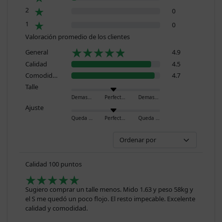
2
0
1
0
Valoración promedio de los clientes
General
4.9
Calidad
4.5
Comodidad
4.7
Talle
Demasiado pequeño
Perfecto
Demasiado grande
Ajuste
Queda ajustado
Perfecto
Queda holgado
Calidad 100 puntos
Sugiero comprar un talle menos. Mido 1.63 y peso 58kg y
el S me quedó un poco flojo. El resto impecable. Excelente
calidad y comodidad.