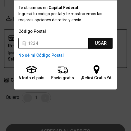
XL
XXL
Te ubicamos en
Capital Federal
.
Ingresá tu código postal y te mostraremos las
Probador Virtual
Tabla de talles
mejores opciones de retiro y envío.
Código Postal
USAR
Retiro
Envío
(por una sucursal)
(a domicilio)
No sé mi Código Postal
Seleccioná talle
Seleccioná talle
A todo el país
Envío gratis
¡Retirá Gratis YA!
Consultar stock en sucursales
Cantidad
Quiero
-
+