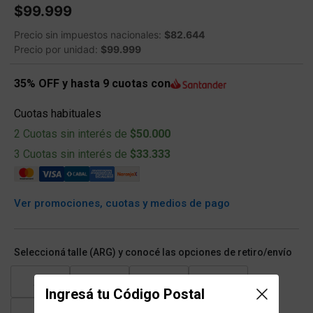
$99.999
Precio sin impuestos nacionales:
$82.644
Precio por unidad:
$99.999
35% OFF y hasta 9 cuotas con
Cuotas habituales
2 Cuotas sin interés de
$50.000
3 Cuotas sin interés de
$33.333
Ver promociones, cuotas y medios de pago
Seleccioná talle (ARG) y conocé las opciones de retiro/envío
XS
S
M
L
Ingresá tu Código Postal