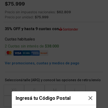
$75.999
Precio sin impuestos nacionales:
$62.809
Precio por unidad:
$75.999
35% OFF y hasta 9 cuotas con
Cuotas habituales
2 Cuotas sin interés de
$38.000
Ver promociones, cuotas y medios de pago
Seleccioná talle (ARG) y conocé las opciones de retiro/envío
XS
S
M
L
Ingresá tu Código Postal
XL
XXL