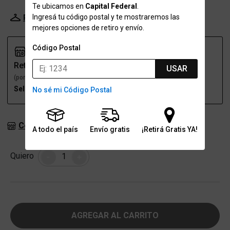
Te ubicamos en
Capital Federal
.
Ingresá tu código postal y te mostraremos las
Probador Virtual
Tabla de talles
mejores opciones de retiro y envío.
Código Postal
Retiro
Envío
USAR
(por una sucursal)
(a domicilio)
Seleccioná talle
Seleccioná talle
No sé mi Código Postal
Consultar stock en sucursales
A todo el país
Envío gratis
¡Retirá Gratis YA!
Cantidad
Quiero
-
+
AGREGAR AL CARRITO