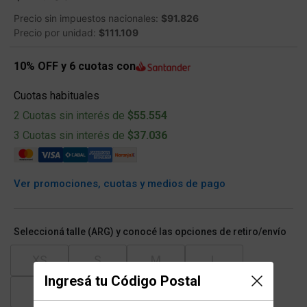
Precio sin impuestos nacionales:
$91.826
Precio por unidad:
$111.109
10% OFF y 6 cuotas con
Cuotas habituales
2 Cuotas sin interés de
$55.554
3 Cuotas sin interés de
$37.036
Ver promociones, cuotas y medios de pago
Seleccioná talle (ARG) y conocé las opciones de retiro/envío
XS
S
M
L
Ingresá tu Código Postal
XL
XXL