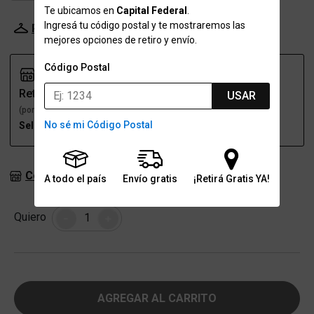
Te ubicamos en
Capital Federal
.
Ingresá tu código postal y te mostraremos las
Probador Virtual
Tabla de talles
mejores opciones de retiro y envío.
Código Postal
Retiro
Envío
USAR
(por una sucursal)
(a domicilio)
No sé mi Código Postal
Seleccioná talle
Seleccioná talle
Consultar stock en sucursales
A todo el país
Envío gratis
¡Retirá Gratis YA!
Cantidad
Quiero
-
+
AGREGAR AL CARRITO