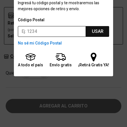
Ingresá tu código postal y te mostraremos las
mejores opciones de retiro y envío.
Código Postal
Retiro
Envío
(por una sucursal)
(a domicilio)
USAR
Seleccioná talle
Seleccioná talle
No sé mi Código Postal
Consultar stock en sucursales
A todo el país
Envío gratis
¡Retirá Gratis YA!
Cantidad
Quiero
-
+
AGREGAR AL CARRITO