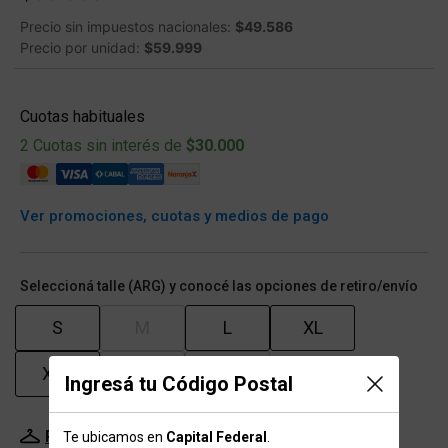
Precio sin impuestos nacionales:
$49.586
Precio por unidad:
$59.999
Cuotas habituales
2 Cuotas sin interés de
$30.000
Ver promociones, cuotas y medios de pago
Seleccioná talle (ARG) y conocé las opciones de retiro/envío
S
M
L
XL
XXL
XXXL
XXXXL
Ingresá tu Código Postal
Probador Virtual
Tabla de talles
Te ubicamos en
Capital Federal
.