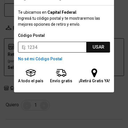
XL
XXL
Te ubicamos en
Capital Federal
.
Ingresá tu código postal y te mostraremos las
mejores opciones de retiro y envío.
Probador Virtual
Tabla de talles
Código Postal
USAR
Retiro
Envío
No sé mi Código Postal
(por una sucursal)
(a domicilio)
Seleccioná talle
Seleccioná talle
A todo el país
Envío gratis
¡Retirá Gratis YA!
Consultar stock en sucursales
Cantidad
Quiero
-
+