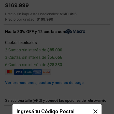
$169.999
Precio sin impuestos nacionales:
$140.495
Precio por unidad:
$169.999
Hasta 30% OFF y 12 cuotas con
Cuotas habituales
2 Cuotas sin interés de
$85.000
3 Cuotas sin interés de
$56.666
6 Cuotas sin interés de
$28.333
Ver promociones, cuotas y medios de pago
Seleccioná talle (ARG) y conocé las opciones de retiro/envío
XS
S
M
L
Ingresá tu Código Postal