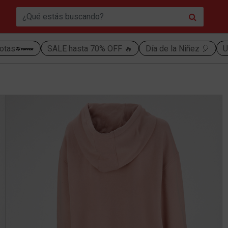
otas
SALE hasta 70% OFF 🔥
Día de la Niñez 🎈
U