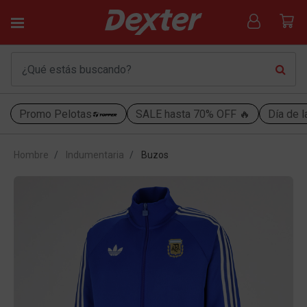
Promo Pelotas
SALE hasta 70% OFF 🔥
Día de l
Hombre
Indumentaria
Buzos