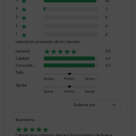
62
4
2
3
0
2
0
1
0
Valoración promedio de los clientes
General
5.0
Calidad
4.7
Comodidad
4.7
Talle
Demasiado pequeño
Perfecto
Demasiado grande
Ajuste
Queda ajustado
Perfecto
Queda holgado
Buenísima
Calidad muy cómoda, destacó los bordados de buena