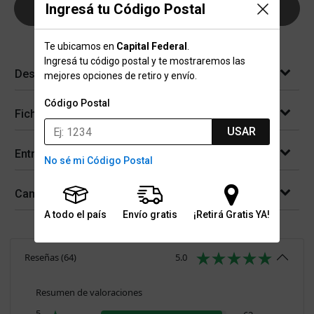
Ingresá tu Código Postal
AGREGAR AL CARRITO
Te ubicamos en
Capital Federal
.
Ingresá tu código postal y te mostraremos las
Descripción
mejores opciones de retiro y envío.
Código Postal
Ficha técnica
USAR
Entregas
No sé mi Código Postal
Cambios y devoluciones
A todo el país
Envío gratis
¡Retirá Gratis YA!
Reseñas
(
64
)
5.0
Resumen de valoraciones
5